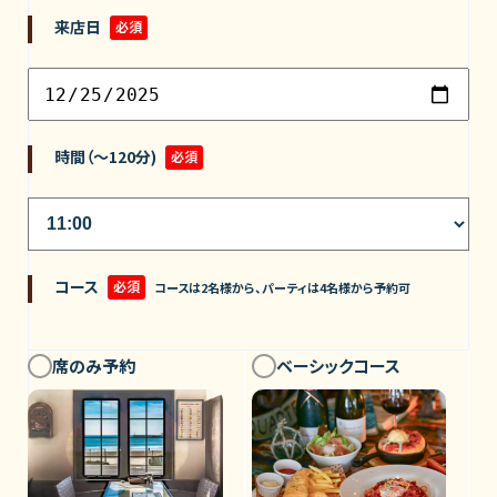
来店日
必須
時間（～120分)
必須
コース
必須
コースは2名様から、パーティは4名様から予約可
席のみ予約
ベーシックコース