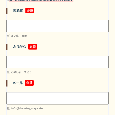
お名前
必須
例）江ノ島 太郎
ふりがな
必須
例）えのしま たろう
メール
必須
例）info@hemingway.cafe